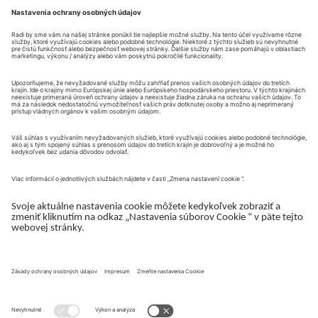
Kontaktný formulár
Odoslať požiadavku