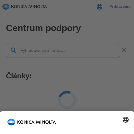
Prihlásenie
Centrum podpory
Články:
FAQ: